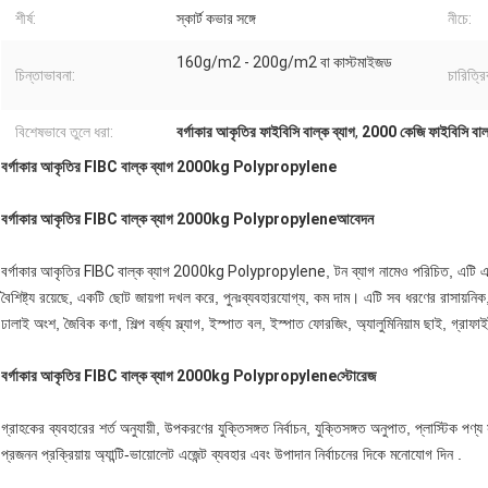
শীর্ষ:
স্কার্ট কভার সঙ্গে
নীচে:
160g/m2 - 200g/m2 বা কাস্টমাইজড
চিন্তাভাবনা:
চারিত্রি
বিশেষভাবে তুলে ধরা:
বর্গাকার আকৃতির ফাইবিসি বাল্ক ব্যাগ
,
2000 কেজি ফাইবিসি বাল্
বর্গাকার আকৃতির FIBC বাল্ক ব্যাগ 2000kg Polypropylene
বর্গাকার আকৃতির FIBC বাল্ক ব্যাগ 2000kg Polypropylene
আবেদন
বর্গাকার আকৃতির FIBC বাল্ক ব্যাগ 2000kg Polypropylene
, টন ব্যাগ নামেও পরিচিত, এটি এ
বৈশিষ্ট্য রয়েছে, একটি ছোট জায়গা দখল করে, পুনঃব্যবহারযোগ্য, কম দাম। এটি সব ধরণের রাসায়নিক
ঢালাই অংশ, জৈবিক কণা, শিল্প বর্জ্য স্ল্যাগ, ইস্পাত বল, ইস্পাত ফোরজিং, অ্যালুমিনিয়াম ছাই, গ্রাফা
বর্গাকার আকৃতির FIBC বাল্ক ব্যাগ 2000kg Polypropylene
স্টোরেজ
গ্রাহকের ব্যবহারের শর্ত অনুযায়ী, উপকরণের যুক্তিসঙ্গত নির্বাচন, যুক্তিসঙ্গত অনুপাত, প্লাস্টিক পণ্য সূ
প্রজনন প্রক্রিয়ায় অ্যান্টি-ভায়োলেট এজেন্ট ব্যবহার এবং উপাদান নির্বাচনের দিকে মনোযোগ দিন .