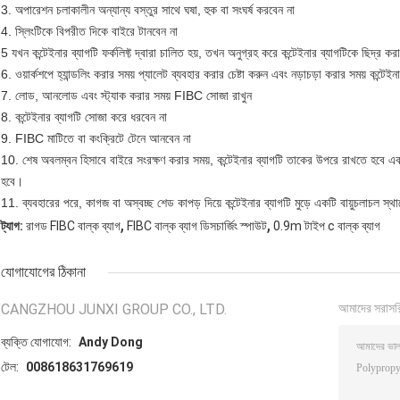
3. অপারেশন চলাকালীন অন্যান্য বস্তুর সাথে ঘষা, হুক বা সংঘর্ষ করবেন না
4. স্লিংটিকে বিপরীত দিকে বাইরে টানবেন না
5 যখন কন্টেইনার ব্যাগটি ফর্কলিফ্ট দ্বারা চালিত হয়, তখন অনুগ্রহ করে কন্টেইনার ব্যাগটিকে ছিদ্র ক
6. ওয়ার্কশপে হ্যান্ডলিং করার সময় প্যালেট ব্যবহার করার চেষ্টা করুন এবং নড়াচড়া করার সময় কন্টেইনা
7. লোড, আনলোড এবং স্ট্যাক করার সময় FIBC সোজা রাখুন
8. কন্টেইনার ব্যাগটি সোজা করে ধরবেন না
9. FIBC মাটিতে বা কংক্রিটে টেনে আনবেন না
10. শেষ অবলম্বন হিসাবে বাইরে সংরক্ষণ করার সময়, কন্টেইনার ব্যাগটি তাকের উপরে রাখতে হবে এবং
হবে।
11. ব্যবহারের পরে, কাগজ বা অস্বচ্ছ শেড কাপড় দিয়ে কন্টেইনার ব্যাগটি মুড়ে একটি বায়ুচলাচল স্থা
,
,
ট্যাগ:
রাগড FIBC বাল্ক ব্যাগ
FIBC বাল্ক ব্যাগ ডিসচার্জিং স্পাউট
0.9m টাইপ c বাল্ক ব্যাগ
যোগাযোগের ঠিকানা
CANGZHOU JUNXI GROUP CO., LTD.
আমাদের সরাসর
ব্যক্তি যোগাযোগ:
Andy Dong
টেল:
008618631769619