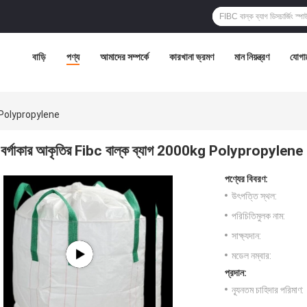
বাড়ি
পণ্য
আমাদের সম্পর্কে
কারখানা ভ্রমণ
মান নিয়ন্ত্রণ
যোগা
kg Polypropylene
বর্গাকার আকৃতির Fibc বাল্ক ব্যাগ 2000kg Polypropylene
পণ্যের বিবরণ:
উৎপত্তি স্থল:
পরিচিতিমুলক নাম:
সাক্ষ্যদান:
মডেল নম্বার:
প্রদান:
ন্যূনতম চাহিদার পরিমাণ: