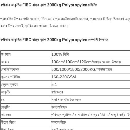
বর্গাকার আকৃতির FIBC বাল্ক ব্যাগ 2000kg Polypropylene
সিলিং
প্যাকেজিং উপকরণগুলি আলাদা, সিল করার প্রয়োজনীয়তাগুলি আলাদা, গ্রাহকের বিভিন্ন উপকরণ অনুস
করার উপর সেলাই প্রক্রিয়ার প্রভাব বিবেচনা করুন।
বর্গাকার আকৃতির FIBC বাল্ক ব্যাগ 2000kg Polypropylene
স্পেসিফিকেশন
উপাদান
100% পিপি
আকার
100cm*100cm*120cm/সমস্ত আকার উপলব্ধ
স্পেসিফিকেশন
500/1000/1500/2000KG/কাস্টমাইজড
পুরুত্ব পরিসীমা
160-220GSM
স্কেল ফ্যাক্টর
5:1
আকৃতি
বর্গক্ষেত্র
রঙ
সাদা / কাস্টমাইজ করুন
পেইন্টিং
কাস্টমাইজড
আবেদন
পরিবহন প্যাকিং / রাসায়নিক / খাদ্য / নির্মাণ / ধাতু / বর্জ্য. ই
নীচের বিকল্প
সমতল নীচে
শীর্ষ বিকল্প
স্কার্ট কভার সঙ্গে