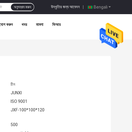
উদ্ধৃতির জন্য আবেদন
|
Bengali
অনুসন্ধান করুন
যোগ করুন
খবর
মামলা
ভিআর
চীন
JUNXI
ISO 9001
JXF-100*100*120
500