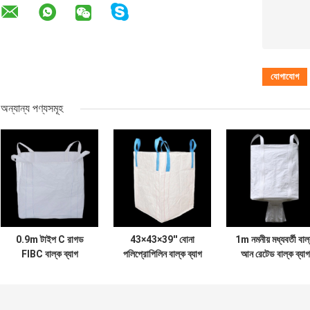
অন্যান্য পণ্যসমূহ
0.9m টাইপ C রাগড
43×43×39'' বোনা
1m নমনীয় মধ্যবর্তী বাল
FIBC বাল্ক ব্যাগ
পলিপ্রোপিলিন বাল্ক ব্যাগ
আন রেটেড বাল্ক ব্যাগ
ডিসচার্জিং স্পাউট
ব্লু লুপ গ্রাফাইট পিপি
Fibc লাইটওয়েট
FIBC ব্যাগ
টেট্রাগনাম