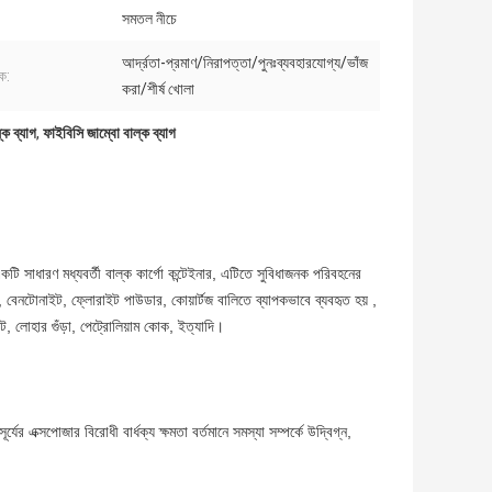
সমতল নীচে
আর্দ্রতা-প্রমাণ/নিরাপত্তা/পুনঃব্যবহারযোগ্য/ভাঁজ
ক:
করা/শীর্ষ খোলা
ক ব্যাগ
,
ফাইবিসি জাম্বো বাল্ক ব্যাগ
কটি সাধারণ মধ্যবর্তী বাল্ক কার্গো কন্টেইনার, এটিতে সুবিধাজনক পরিবহনের
, বেনটোনাইট, ফ্লোরাইট পাউডার, কোয়ার্টজ বালিতে ব্যাপকভাবে ব্যবহৃত হয় ,
ইট, লোহার গুঁড়া, পেট্রোলিয়াম কোক, ইত্যাদি।
র্যের এক্সপোজার বিরোধী বার্ধক্য ক্ষমতা বর্তমানে সমস্যা সম্পর্কে উদ্বিগ্ন,