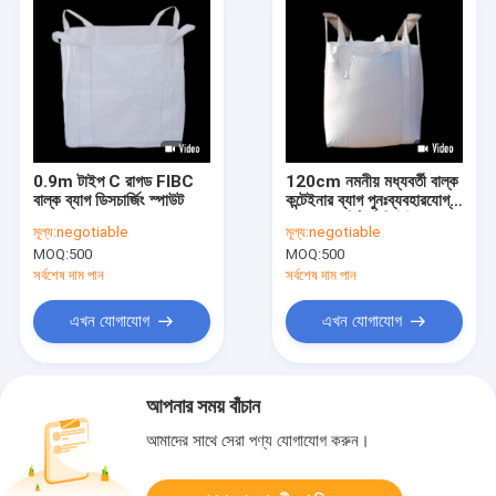
0.9m টাইপ C রাগড FIBC
120cm নমনীয় মধ্যবর্তী বাল্ক
বাল্ক ব্যাগ ডিসচার্জিং স্পাউট
কন্টেইনার ব্যাগ পুনঃব্যবহারযোগ্য
100% ভার্জিন পিপি ইউ প্যানেল
মূল্য:
negotiable
মূল্য:
negotiable
MOQ:
500
MOQ:
500
সর্বশেষ দাম পান
সর্বশেষ দাম পান
এখন যোগাযোগ
এখন যোগাযোগ
আপনার সময় বাঁচান
আমাদের সাথে সেরা পণ্য যোগাযোগ করুন।