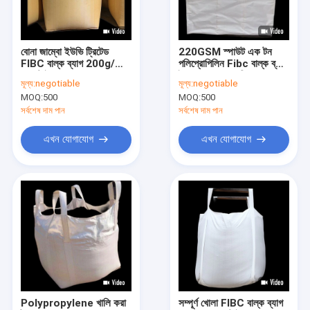
কারখানা ভ্রমণ
মান নিয়ন্ত্রণ
বোনা জাম্বো ইউভি ট্রিটেড
220GSM স্পাউট এক টন
FIBC বাল্ক ব্যাগ 200g/
পলিপ্রোপিলিন Fibc বাল্ক ব্যাগ
যোগাযোগ করুন
M2 টাইপ D
ইস্পাত বল এবং বালি
মূল্য:
negotiable
মূল্য:
negotiable
100*100*120cm
MOQ:
500
MOQ:
500
খবর
সর্বশেষ দাম পান
সর্বশেষ দাম পান
মামলা
এখন যোগাযোগ
এখন যোগাযোগ
VR
FIBC বাল্ক ব্যাগ
শিল্প বাল্ক ব্যাগ
রাসায়নিক বাল্ক ব্যাগ
Polypropylene খালি করা
সম্পূর্ণ খোলা FIBC বাল্ক ব্যাগ