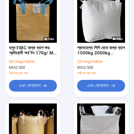
হলুদ FIBC বাল্ক ব্যাগ ক্ষয়
শ্বাসযোগ্য পিপি বোনা বাল্ক ব্যাগ
প্রতিরোধী অর্ধ টন 170g/ M2
1500kg 2000kg
গ্রিড নীচে
90*90*90cm দৃঢ় নিরাপত্তা
মূল্য:
negotiable
মূল্য:
negotiable
MOQ:
500
MOQ:
500
সর্বশেষ দাম পান
সর্বশেষ দাম পান
এখন যোগাযোগ
এখন যোগাযোগ
বাড়ি
পণ্য
আমাদের সম্পর্কে