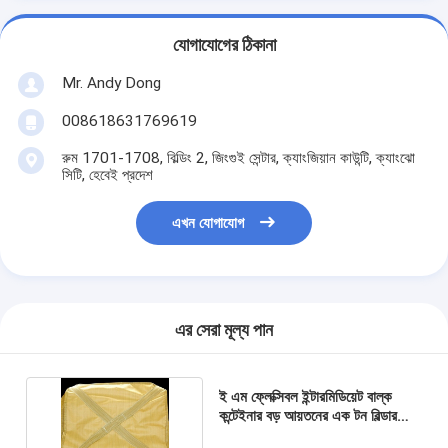
যোগাযোগের ঠিকানা
Mr. Andy Dong
008618631769619
রুম 1701-1708, বিল্ডিং 2, জিংগুই সেন্টার, ক্যাংজিয়ান কাউন্টি, ক্যাংঝো
সিটি, হেবেই প্রদেশ
এখন যোগাযোগ
এর সেরা মূল্য পান
ই এম ফ্লেক্সিবল ইন্টারমিডিয়েট বাল্ক
কন্টেইনার বড় আয়তনের এক টন বিল্ডার
ব্যাগ 90×110 সেমি