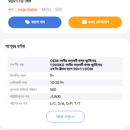
90×110 সেমি
মূল্য：negotiable
MOQ：500
ভালো দাম
এখন যোগাযোগ
পণ্যের বর্ণনা
,
OEM নমনীয় মধ্যবর্তী বাল্ক কন্টেইনার
লক্ষণীয় করা
,
1000KG নমনীয় মধ্যবর্তী বাল্ক কন্টেইনার
এক টন বিল্ডার ব্যাগ 90×110CM
উৎপত্তি স্থল
চীন
ডেলিভারি সময়
10-20 দিন
ন্যূনতম চাহিদার পরিমাণ
500
পরিচিতিমুলক নাম
JUNXI
পরিশোধের শর্ত
L/C, D/A, D/P, T/T
আরো দেখুন