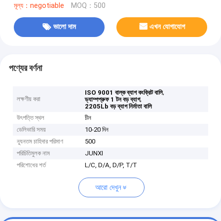
মূল্য：negotiable
MOQ：500
ভালো দাম
এখন যোগাযোগ
পণ্যের বর্ণনা
,
ISO 9001 বাল্ক ব্যাগ কংক্রিট বালি
লক্ষণীয় করা
,
ড্যাম্পপ্রুফ 1 টন বড় ব্যাগ
2205Lb বড় ব্যাগ নির্মাতা বালি
উৎপত্তি স্থল
চীন
ডেলিভারি সময়
10-20 দিন
ন্যূনতম চাহিদার পরিমাণ
500
পরিচিতিমুলক নাম
JUNXI
পরিশোধের শর্ত
L/C, D/A, D/P, T/T
আরো দেখুন