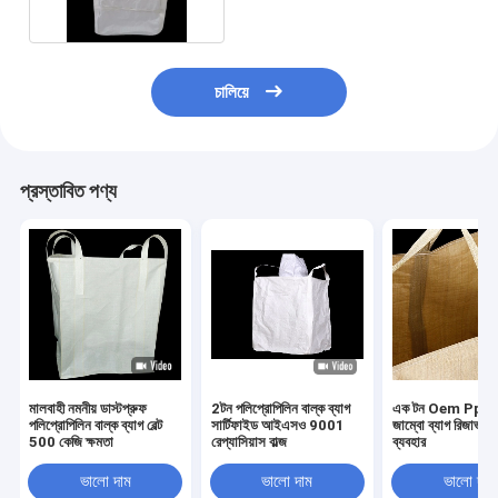
চালিয়ে
প্রস্তাবিত পণ্য
মালবাহী নমনীয় ডাস্টপ্রুফ
2টন পলিপ্রোপিলিন বাল্ক ব্যাগ
এক টন Oem Pp বো
পলিপ্রোপিলিন বাল্ক ব্যাগ বেল্ট
সার্টিফাইড আইএসও 9001
জাম্বো ব্যাগ রিজার্ভ ক
500 কেজি ক্ষমতা
রেপ্যাসিয়াস বাল্জ
ব্যবহার
ভালো দাম
ভালো দাম
ভালো দাম