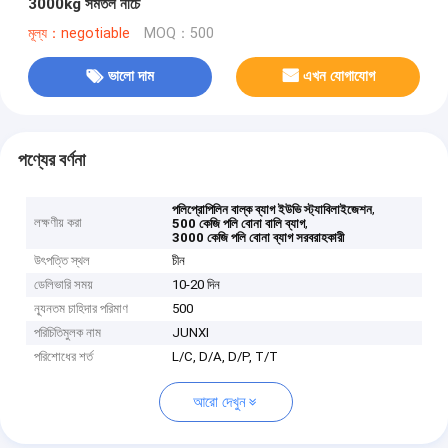
3000kg সমতল নীচে
মূল্য：negotiable
MOQ：500
ভালো দাম
এখন যোগাযোগ
পণ্যের বর্ণনা
,
পলিপ্রোপিলিন বাল্ক ব্যাগ ইউভি স্ট্যাবিলাইজেশন
লক্ষণীয় করা
,
500 কেজি পলি বোনা বালি ব্যাগ
3000 কেজি পলি বোনা ব্যাগ সরবরাহকারী
উৎপত্তি স্থল
চীন
ডেলিভারি সময়
10-20 দিন
ন্যূনতম চাহিদার পরিমাণ
500
পরিচিতিমুলক নাম
JUNXI
পরিশোধের শর্ত
L/C, D/A, D/P, T/T
আরো দেখুন