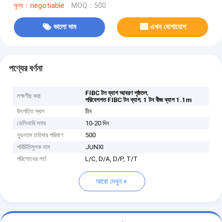
মূল্য：negotiable
MOQ：500
ভালো দাম
এখন যোগাযোগ
পণ্যের বর্ণনা
,
FIBC টন ব্যাগ আবরণ পৃষ্ঠতল
লক্ষণীয় করা
,
পরিবেশগত FIBC টন ব্যাগ
1 টন বীজ ব্যাগ 1.1m
উৎপত্তি স্থল
চীন
ডেলিভারি সময়
10-20 দিন
ন্যূনতম চাহিদার পরিমাণ
500
পরিচিতিমুলক নাম
JUNXI
পরিশোধের শর্ত
L/C, D/A, D/P, T/T
আরো দেখুন