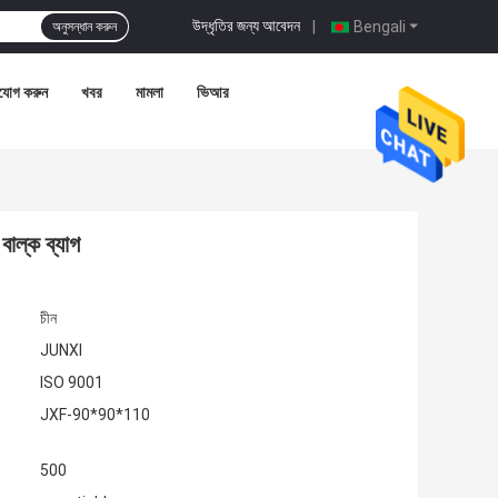
উদ্ধৃতির জন্য আবেদন
|
Bengali
অনুসন্ধান করুন
যোগ করুন
খবর
মামলা
ভিআর
াল্ক ব্যাগ
চীন
JUNXI
ISO 9001
JXF-90*90*110
500