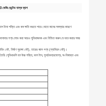
কেজি ভেন্টেড বাল্ক ব্যাগ
ল টানা শক্তি এবং কম ক্ষতি করতে পারে।যাতে মানের সমস্যার কারণে
 দানাদার পণ্য লোড করা আরও সুবিধাজনক এবং নিশ্চিত করুন যে বহন করার সময়
ং নেট, নির্মাণ সুরক্ষা নেট), তারের জাল পণ্য (গ্যাবিয়ন নেট)।
রি।সুবিধাগুলি হল উচ্চ শক্তি, ভাল টান, পুনর্ব্যবহারযোগ্য, অ-বিষাক্ত এবং