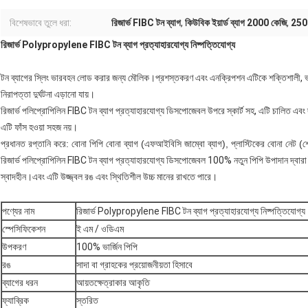
বিশেষভাবে তুলে ধরা:
রিজার্ভ FIBC টন ব্যাগ
,
কিউবিক ইয়ার্ড ব্যাগ 2000 কেজি
,
2500 
রিজার্ভ Polypropylene FIBC টন ব্যাগ প্রত্যাহারযোগ্য নিষ্পত্তিযোগ্য
টন ব্যাগের স্লিং ভারবহন লোড করার জন্য মৌলিক।প্রশস্তকরণ এবং এনক্রিপশন এটিকে শক্তিশালী, ভা
নিরাপত্তা দুর্ঘটনা এড়ানো যায়।
রিজার্ভ পলিপ্রোপিলিন FIBC টন ব্যাগ প্রত্যাহারযোগ্য ডিসপোজেবল উপরে স্কার্ট সহ, এটি চালিত এবং
এটি ফাঁস হওয়া সহজ নয়।
প্রধানত রপ্তানি করে: বোনা পিপি বোনা ব্যাগ (এফআইবিসি জাম্বো ব্যাগ), প্লাস্টিকের বোনা নেট (শেডি
রিজার্ভ পলিপ্রোপিলিন FIBC টন ব্যাগ প্রত্যাহারযোগ্য ডিসপোজেবল 100% নতুন পিপি উপাদান দ্বারা তৈ
স্বাদহীন।এবং এটি উজ্জ্বল রঙ এবং স্থিতিশীল উচ্চ মানের রাখতে পারে।
পণ্যের নাম
রিজার্ভ Polypropylene FIBC টন ব্যাগ প্রত্যাহারযোগ্য নিষ্পত্তিযোগ্য
স্পেসিফিকেশন
ই এম / ওডিএম
উপকরণ
100% ভার্জিন পিপি
রঙ
সাদা বা গ্রাহকের প্রয়োজনীয়তা হিসাবে
ব্যাগের ধরন
আয়তক্ষেত্রাকার আকৃতি
ফ্যাব্রিক
স্তরিত