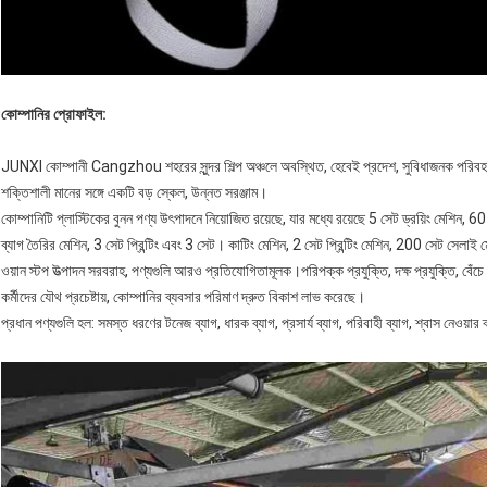
কোম্পানির প্রোফাইল:
JUNXI কোম্পানী Cangzhou শহরের সুন্দর শিল্প অঞ্চলে অবস্থিত, হেবেই প্রদেশ, সুবিধাজনক পরিবহন 
শক্তিশালী মানের সঙ্গে একটি বড় স্কেল, উন্নত সরঞ্জাম।
কোম্পানিটি প্লাস্টিকের বুনন পণ্য উৎপাদনে নিয়োজিত রয়েছে, যার মধ্যে রয়েছে 5 সেট ড্রয়িং মেশিন, 60
ব্যাগ তৈরির মেশিন, 3 সেট প্রিন্টিং এবং 3 সেট। কাটিং মেশিন, 2 সেট প্রিন্টিং মেশিন, 200 সেট সেলাই 
ওয়ান স্টপ উত্পাদন সরবরাহ, পণ্যগুলি আরও প্রতিযোগিতামূলক।পরিপক্ক প্রযুক্তি, দক্ষ প্রযুক্তি, বেঁচ
কর্মীদের যৌথ প্রচেষ্টায়, কোম্পানির ব্যবসার পরিমাণ দ্রুত বিকাশ লাভ করেছে।
প্রধান পণ্যগুলি হল: সমস্ত ধরণের টনেজ ব্যাগ, ধারক ব্যাগ, প্রসার্য ব্যাগ, পরিবাহী ব্যাগ, শ্বাস নেওয