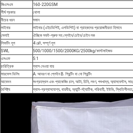
জিএসএম
160-220GSM
শীর্ষ প্রকার
খোলা
নীচের ধরন
সমান
লাইনার
লাইনার (এইচডিপিই, এলডিপিই) বা গ্রাহকদের প্রয়োজনীয়তা হিসাবে
সেলাই
ঐচ্ছিক সফট-প্রুফ সহ প্লেইন/চেইন/চেইন লক
লিফটিং লুপ
4 বেল্ট, সম্পূর্ণ লুপ
SWL
500/1000/1500/2000KG/2500kg/কাস্টমাইজড
এসএফ
5:1
চারিত্রিক
শ্বাস নেওয়া যায়
সারফেস ডিলিং
A. আবরণ বা প্লেইন B. প্রিন্টিং বা নো প্রিন্টিং
আবেদন
সংগ্রহস্থল এবং প্যাকেজিং চাল, আটা, চিনি, লবণ, পশুখাদ্য, অ্যাসবেস্টস, সার, বাল
বৈশিষ্ট্য
শ্বাস-প্রশ্বাসযোগ্য, বায়বীয়, অ্যান্টি-স্ট্যাটিক, পরিবাহী, ইউভি, স্থিতিশীলতা