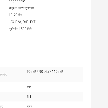
negotiable
বাল্ক বা কাঠের তৃণশয্যা
10-20 দিন
L/C, D/A, D/P, T/T
প্রতিদিন 1500 পিসি
90 সেমি * 90 সেমি * 110 সেমি
িকেশন:
সাদা
5:1
রন:
সমান