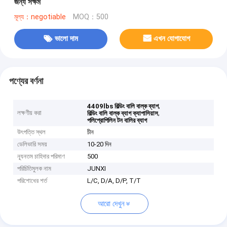
জন্য সক্ষম
মূল্য：negotiable
MOQ：500
ভালো দাম
এখন যোগাযোগ
পণ্যের বর্ণনা
,
4409lbs বিল্ডিং বালি বাল্ক ব্যাগ
লক্ষণীয় করা
,
বিল্ডিং বালি বাল্ক ব্যাগ ক্যাপাসিয়াস
পলিপ্রোপিলিন টন বালির ব্যাগ
উৎপত্তি স্থল
চীন
ডেলিভারি সময়
10-20 দিন
ন্যূনতম চাহিদার পরিমাণ
500
পরিচিতিমুলক নাম
JUNXI
পরিশোধের শর্ত
L/C, D/A, D/P, T/T
আরো দেখুন