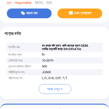
মূল্য：negotiable
MOQ：500
ভালো দাম
এখন যোগাযোগ
পণ্যের বর্ণনা
,
,
ঘন বাল্ক পলি ব্যাগ
খালি জাম্বো ব্যাগ OEM
লক্ষণীয় করা
নমনীয় মধ্যবর্তী বাল্ক 39×39×47in
উৎপত্তি স্থল
চীন
ডেলিভারি সময়
10-20 দিন
ন্যূনতম চাহিদার পরিমাণ
500
পরিচিতিমুলক নাম
JUNXI
পরিশোধের শর্ত
L/C, D/A, D/P, T/T
আরো দেখুন