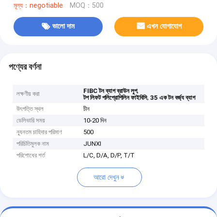
মূল্য：negotiable
MOQ：500
ভালো দাম
এখন যোগাযোগ
পণ্যের বর্ণনা
,
FIBC টন ব্যাগ ব্রাউন লুপ
লক্ষণীয় করা
,
টপ লিফট পলিপ্রোপিলিন ফাইবিসি
35 এক টন বর্জ্য ব্যাগ
উৎপত্তি স্থল
চীন
ডেলিভারি সময়
10-20 দিন
ন্যূনতম চাহিদার পরিমাণ
500
পরিচিতিমুলক নাম
JUNXI
পরিশোধের শর্ত
L/C, D/A, D/P, T/T
আরো দেখুন