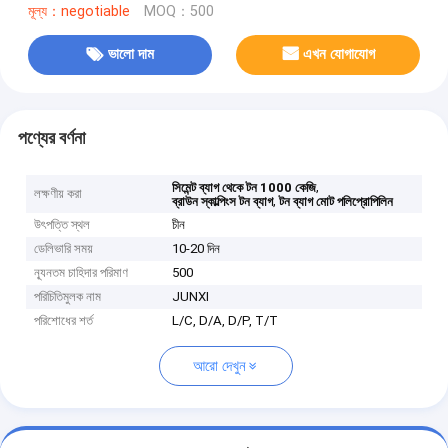
মূল্য：negotiable
MOQ：500
ভালো দাম
এখন যোগাযোগ
পণ্যের বর্ণনা
,
সিমেন্ট ব্যাগ থেকে টন 1000 কেজি
লক্ষণীয় করা
,
ব্রাউন স্কাল্পিংস টন ব্যাগ
টন ব্যাগ মোট পলিপ্রোপিলিন
উৎপত্তি স্থল
চীন
ডেলিভারি সময়
10-20 দিন
ন্যূনতম চাহিদার পরিমাণ
500
পরিচিতিমুলক নাম
JUNXI
পরিশোধের শর্ত
L/C, D/A, D/P, T/T
আরো দেখুন