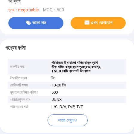
টন ব্যাগ
মূল্য：negotiable
MOQ：500
ভালো দাম
এখন যোগাযোগ
পণ্যের বর্ণনা
,
পরিধানরোধী ধারালো বালির বাল্ক ব্যাগ
লক্ষণীয় করা
,
তীক্ষ্ণ বালির বাল্ক ব্যাগ পুনঃব্যবহারযোগ্য
1500 কেজি ব্যালাস্ট টন ব্যাগ
উৎপত্তি স্থল
চীন
ডেলিভারি সময়
10-20 দিন
ন্যূনতম চাহিদার পরিমাণ
500
পরিচিতিমুলক নাম
JUNXI
পরিশোধের শর্ত
L/C, D/A, D/P, T/T
আরো দেখুন