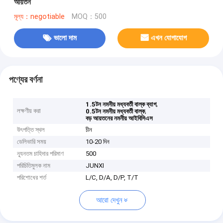
আয়তন
মূল্য：negotiable
MOQ：500
ভালো দাম
এখন যোগাযোগ
পণ্যের বর্ণনা
,
1.5টন নমনীয় মধ্যবর্তী বাল্ক ব্যাগ
লক্ষণীয় করা
,
0.5টন নমনীয় মধ্যবর্তী বাল্ক
বড় আয়তনের নমনীয় আইবিসিএস
উৎপত্তি স্থল
চীন
ডেলিভারি সময়
10-20 দিন
ন্যূনতম চাহিদার পরিমাণ
500
পরিচিতিমুলক নাম
JUNXI
পরিশোধের শর্ত
L/C, D/A, D/P, T/T
আরো দেখুন