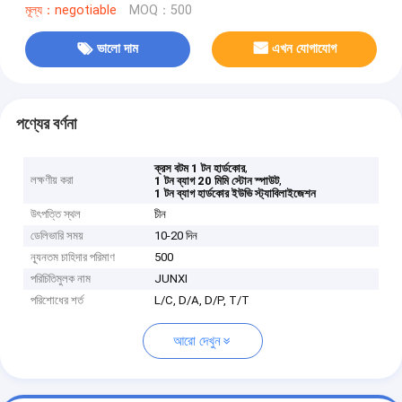
মূল্য：negotiable
MOQ：500
ভালো দাম
এখন যোগাযোগ
পণ্যের বর্ণনা
,
ক্রস বটম 1 টন হার্ডকোর
লক্ষণীয় করা
,
1 টন ব্যাগ 20 মিমি স্টোন স্পাউট
1 টন ব্যাগ হার্ডকোর ইউভি স্ট্যাবিলাইজেশন
উৎপত্তি স্থল
চীন
ডেলিভারি সময়
10-20 দিন
ন্যূনতম চাহিদার পরিমাণ
500
পরিচিতিমুলক নাম
JUNXI
পরিশোধের শর্ত
L/C, D/A, D/P, T/T
আরো দেখুন