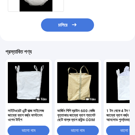
চালিয়ে
প্রস্তাবিত পণ্য
লাইটওয়েট এন্টি বাল্জ সাইলেজ
ভার্জিন পিপি ব্রাউন 600 কেজি
1 টন থেকে 4 টন সার্কু
জাম্বো ব্যাগ বর্জ্য ফাস্টনেস
বৃত্তাকার জাম্বো ব্যাগ প্যালেট
জাম্বো ব্যাগ বর্জ্য নিষ্
ওপেন টাইপ
ছোট বাল্ক ব্যাগ রাউন্ড ODM
আনলোড পুনর্ব্যবহারযো
ভালো দাম
ভালো দাম
ভালো দাম