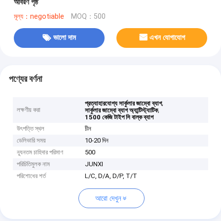
আবরণ পৃষ্ঠ
মূল্য：negotiable
MOQ：500
ভালো দাম
এখন যোগাযোগ
পণ্যের বর্ণনা
,
প্রত্যাহারযোগ্য সার্কুলার জাম্বো ব্যাগ
লক্ষণীয় করা
,
সার্কুলার জাম্বো ব্যাগ অ্যান্টিস্ট্যাটিক
1500 কেজি টাইপ সি বাল্ক ব্যাগ
উৎপত্তি স্থল
চীন
ডেলিভারি সময়
10-20 দিন
ন্যূনতম চাহিদার পরিমাণ
500
পরিচিতিমুলক নাম
JUNXI
পরিশোধের শর্ত
L/C, D/A, D/P, T/T
আরো দেখুন