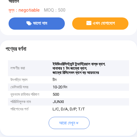
আয়তন
মূল্য：negotiable
MOQ：500
ভালো দাম
এখন যোগাযোগ
পণ্যের বর্ণনা
,
ইউভিওরিসিস্ট্যান্ট ইন্ডাস্ট্রিয়াল বাল্ক ব্যাগ
লক্ষণীয় করা
,
দানাদার 1 টন জাম্বো ব্যাগ
জাম্বো রিসিলেবল ব্যাগ বড় আয়তনের
উৎপত্তি স্থল
চীন
ডেলিভারি সময়
10-20 দিন
ন্যূনতম চাহিদার পরিমাণ
500
পরিচিতিমুলক নাম
JUNXI
পরিশোধের শর্ত
L/C, D/A, D/P, T/T
আরো দেখুন