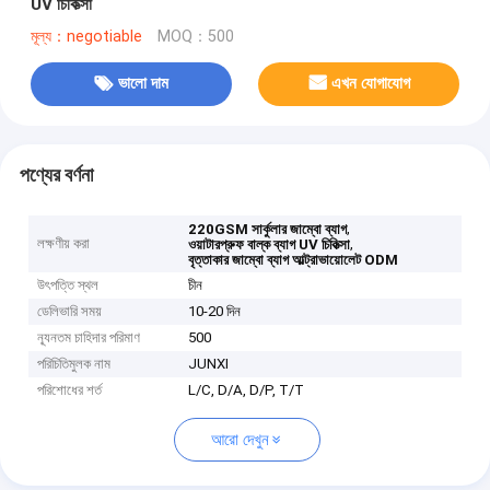
UV চিকিত্সা
মূল্য：negotiable
MOQ：500
ভালো দাম
এখন যোগাযোগ
পণ্যের বর্ণনা
,
220GSM সার্কুলার জাম্বো ব্যাগ
লক্ষণীয় করা
,
ওয়াটারপ্রুফ বাল্ক ব্যাগ UV চিকিত্সা
বৃত্তাকার জাম্বো ব্যাগ আল্ট্রাভায়োলেট ODM
উৎপত্তি স্থল
চীন
ডেলিভারি সময়
10-20 দিন
ন্যূনতম চাহিদার পরিমাণ
500
পরিচিতিমুলক নাম
JUNXI
পরিশোধের শর্ত
L/C, D/A, D/P, T/T
আরো দেখুন