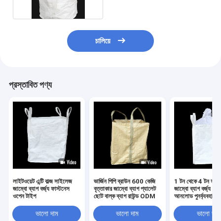
চালিয়ে
প্রস্তাবিত পণ্য
লাইটওয়েট এন্টি বাল্জ সাইলেজ
ভার্জিন পিপি ব্রাউন 600 কেজি
1 টন থেকে 4 টন সার্কু
জাম্বো ব্যাগ বর্জ্য ফাস্টনেস
বৃত্তাকার জাম্বো ব্যাগ প্যালেট
জাম্বো ব্যাগ বর্জ্য নিষ্
ওপেন টাইপ
ছোট বাল্ক ব্যাগ রাউন্ড ODM
আনলোড পুনর্ব্যবহারযো
ভালো দাম
ভালো দাম
ভালো দাম