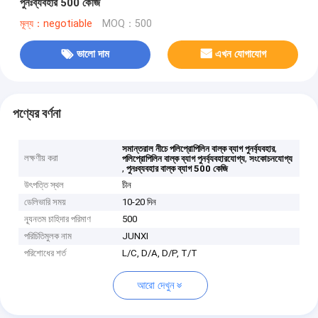
পুনঃব্যবহার 500 কেজি
মূল্য：negotiable
MOQ：500
ভালো দাম
এখন যোগাযোগ
পণ্যের বর্ণনা
,
সমান্তরাল নীচে পলিপ্রোপিলিন বাল্ক ব্যাগ পুনর্ব্যবহার
লক্ষণীয় করা
,
পলিপ্রোপিলিন বাল্ক ব্যাগ পুনর্ব্যবহারযোগ্য
সংকোচনযোগ্য
,
পুনঃব্যবহার বাল্ক ব্যাগ 500 কেজি
উৎপত্তি স্থল
চীন
ডেলিভারি সময়
10-20 দিন
ন্যূনতম চাহিদার পরিমাণ
500
পরিচিতিমুলক নাম
JUNXI
পরিশোধের শর্ত
L/C, D/A, D/P, T/T
আরো দেখুন