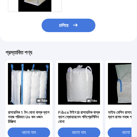
চালিয়ে
প্রস্তাবিত পণ্য
রাসায়নিক 1 টন বোনা বাল্ক ব্যাগ
Fibcs টাইপ B রাসায়নিক বাল্ক
সাইড মেশিন রাসায়নিক
সহজ পরিবহন Uv কম ওজন
ব্যাগ স্কোয়ারনেস পলিপ্রোপিলিন
ব্যাগ রাগড সহজ গঠন
চিকিত্সা
বোনা
ভালো দাম
ভালো দাম
ভালো দাম