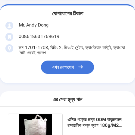
যোগাযোগের ঠিকানা
Mr. Andy Dong
008618631769619
রুম 1701-1708, বিল্ডিং 2, জিংগুই সেন্টার, ক্যাংজিয়ান কাউন্টি, ক্যাংঝো
সিটি, হেবেই প্রদেশ
এখন যোগাযোগ
এর সেরা মূল্য পান
এসিড পণ্যের জন্য ODM বায়ুচলাচল
রাসায়নিক বাল্ক ব্যাগ 180g/M2
35×43×43in