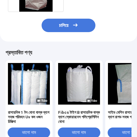
চালিয়ে
প্রস্তাবিত পণ্য
রাসায়নিক 1 টন বোনা বাল্ক ব্যাগ
Fibcs টাইপ B রাসায়নিক বাল্ক
সাইড মেশিন রাসায়নিক
সহজ পরিবহন Uv কম ওজন
ব্যাগ স্কোয়ারনেস পলিপ্রোপিলিন
ব্যাগ রাগড সহজ গঠন
চিকিত্সা
বোনা
ভালো দাম
ভালো দাম
ভালো দাম