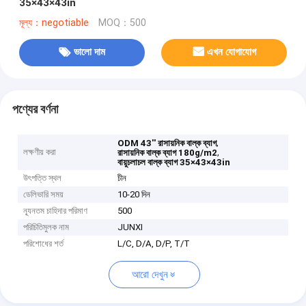
35×43×43in
মূল্য：negotiable
MOQ：500
ভালো দাম
এখন যোগাযোগ
পণ্যের বর্ণনা
,
ODM 43'' রাসায়নিক বাল্ক ব্যাগ
লক্ষণীয় করা
,
রাসায়নিক বাল্ক ব্যাগ 180g/m2
বায়ুচলাচল বাল্ক ব্যাগ 35×43×43in
উৎপত্তি স্থল
চীন
ডেলিভারি সময়
10-20 দিন
ন্যূনতম চাহিদার পরিমাণ
500
পরিচিতিমুলক নাম
JUNXI
পরিশোধের শর্ত
L/C, D/A, D/P, T/T
আরো দেখুন