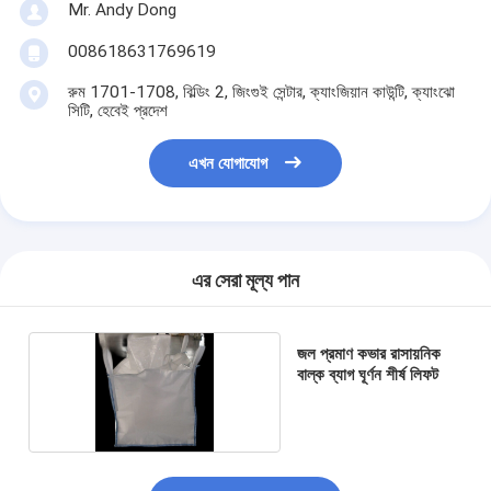
Mr. Andy Dong
008618631769619
রুম 1701-1708, বিল্ডিং 2, জিংগুই সেন্টার, ক্যাংজিয়ান কাউন্টি, ক্যাংঝো
সিটি, হেবেই প্রদেশ
এখন যোগাযোগ
এর সেরা মূল্য পান
জল প্রমাণ কভার রাসায়নিক
বাল্ক ব্যাগ ঘূর্ণন শীর্ষ লিফট