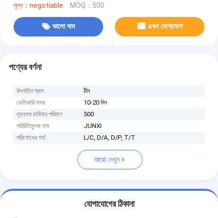
মূল্য：negotiable
MOQ：500
ভালো দাম
এখন যোগাযোগ
পণ্যের বর্ণনা
উৎপত্তি স্থল
চীন
ডেলিভারি সময়
10-20 দিন
ন্যূনতম চাহিদার পরিমাণ
500
পরিচিতিমুলক নাম
JUNXI
পরিশোধের শর্ত
L/C, D/A, D/P, T/T
আরো দেখুন
যোগাযোগের ঠিকানা