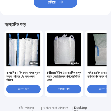
চালিয়ে
প্রস্তাবিত পণ্য
রাসায়নিক 1 টন বোনা বাল্ক ব্যাগ
Fibcs টাইপ B রাসায়নিক বাল্ক
সাইড মেশিন রাসায়নিক
সহজ পরিবহন Uv কম ওজন
ব্যাগ স্কোয়ারনেস পলিপ্রোপিলিন
ব্যাগ রাগড সহজ গঠন
চিকিত্সা
বোনা
ভালো দাম
ভালো দাম
ভালো দাম
বাড়ি
আমাদের
আমাদের সাথে যোগাযোগ
Desktop