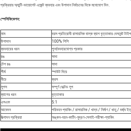
প্রক্রিয়ায় অ্যান্টি-ভায়োলেট এজেন্ট ব্যবহার এবং উপাদান নির্বাচনের দিকে মনোযোগ দিন .
স্পেসিফিকেশন:
নাম
বয়স প্রতিরোধী রাসায়নিক বাল্ক ব্যাগ বৃত্তাকার বেসমেন্ট টাইপ
উপাদান
100% পিপি
ব্যবহারের ধরন
পুনর্ব্যবহারযোগ্য প্রকার
রঙ
সাদা
টেপ রঙ
সাদা
শীর্ষ
স্পাউট দিয়ে
নীচে
ক্রস
লুপস
সম্পূর্ণ বেল্টেড লুপ
ব্যাগের ধরন
বৃত্তাকার
এসএফ
5:1
আবেদন
পরিবহন প্যাকিং / রাসায়নিক / খাদ্য / নির্মাণ / ধাতু / বর্জ্য ইত
উত্পাদন প্রক্রিয়া
অঙ্কন-বয়ন-কাটিং-মুদ্রণ-সেলাই-পরীক্ষা-প্যাকিং