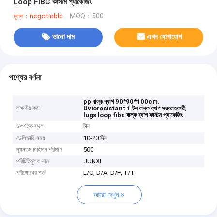
Loop FIBC কাস্টম প্যাকেজিং
মূল্য：negotiable
MOQ：500
ভালো দাম
এখন যোগাযোগ
পণ্যের বর্ণনা
,
pp বাল্ক ব্যাগ 90*90*100cm
লক্ষণীয় করা
,
Uvioresistant 1 টন বাল্ক ব্যাগ সরবরাহকারী
lugs loop fibc বাল্ক ব্যাগ কাস্টম প্যাকেজিং
উৎপত্তি স্থল
চীন
ডেলিভারি সময়
10-20 দিন
ন্যূনতম চাহিদার পরিমাণ
500
পরিচিতিমুলক নাম
JUNXI
পরিশোধের শর্ত
L/C, D/A, D/P, T/T
আরো দেখুন