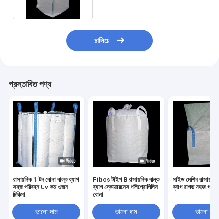
চালিয়ে
প্রস্তাবিত পণ্য
রাসায়নিক 1 টন বোনা বাল্ক ব্যাগ
Fibcs টাইপ B রাসায়নিক বাল্ক
সাইড মেশিন রাসায়নিক
সহজ পরিবহন Uv কম ওজন
ব্যাগ স্কোয়ারনেস পলিপ্রোপিলিন
ব্যাগ রাগড সহজ গঠন
চিকিত্সা
বোনা
ভালো দাম
ভালো দাম
ভালো দাম