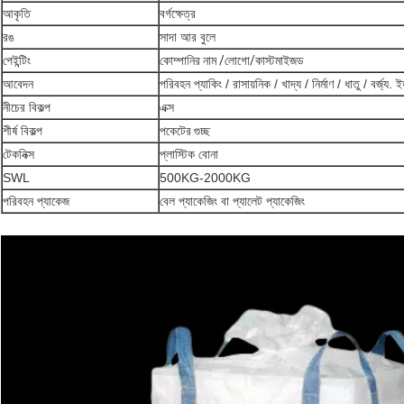
আকৃতি
বর্গক্ষেত্র
রঙ
সাদা আর বুলে
পেইন্টিং
কোম্পানির নাম /লোগো/কাস্টমাইজড
আবেদন
পরিবহন প্যাকিং / রাসায়নিক / খাদ্য / নির্মাণ / ধাতু / বর্জ্য. ই
নীচের বিকল্প
এক্স
শীর্ষ বিকল্প
পকেটের গুচ্ছ
টেকনিক্স
প্লাস্টিক বোনা
SWL
500KG-2000KG
পরিবহন প্যাকেজ
বেল প্যাকেজিং বা প্যালেট প্যাকেজিং