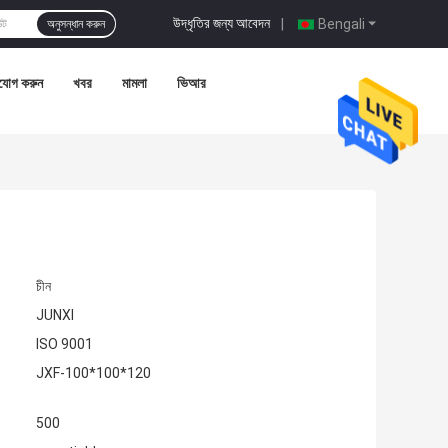
উদ্ধৃতির জন্য আবেদন
|
Bengali
অনুসন্ধান করুন
যোগ করুন
খবর
মামলা
ভিআর
চীন
JUNXI
ISO 9001
JXF-100*100*120
500