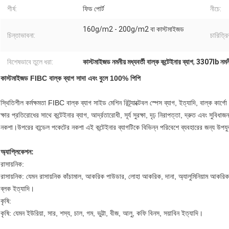
শীর্ষ:
ফিড পোর্ট
নীচে:
160g/m2 - 200g/m2 বা কাস্টমাইজড
চিন্তাভাবনা:
চারিত্রি
বিশেষভাবে তুলে ধরা:
কাস্টমাইজড নমনীয় মধ্যবর্তী বাল্ক কন্টেইনার ব্যাগ
,
3307lb নমনীয়
কাস্টমাইজড FIBC বাল্ক ব্যাগ সাদা এবং বুলে 100% পিপি
স্থিতিশীল কর্মক্ষমতা FIBC বাল্ক ব্যাগ সাইড মেশিন রিট্র্যাক্টেবল স্পেস ব্যাগ, ইত্যাদি, বাল্ক ক
ক্ষার প্রতিরোধের সাথে কন্টেইনার ব্যাগ, আর্দ্রতারোধী, সূর্য সুরক্ষা, দৃঢ় নিরাপত্তা, দ্রুত এবং সু
নকশা।উপরের বান্ডেল পকেটের নকশা এই কন্টেইনার ব্যাগটিকে বিভিন্ন পরিবেশে ব্যবহারের জন্য উপয
অ্যাপ্লিকেশন:
রাসায়নিক:
রাসায়নিক: যেমন রাসায়নিক কাঁচামাল, আকরিক পাউডার, লোহা আকরিক, দানা, অ্যালুমিনিয়াম আকরিক, সা
ব্লক ইত্যাদি।
কৃষি:
কৃষি: যেমন ইউরিয়া, সার, শস্য, চাল, গম, ভুট্টা, বীজ, আলু, কফি বিনস, সয়াবিন ইত্যাদি।