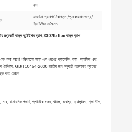
এক্স
আর্দ্রতা-প্রমাণ/নিরাপত্তা/পুনঃব্যবহারযোগ্য/
ক:
স্থিতিশীল কর্মক্ষমতা
 মধ্যবর্তী বাল্ক কন্টেইনার ব্যাগ
,
3307lb fibc বাল্ক ব্যাগ
ার্গো এবং কণা কার্গো পরিবহনের জন্য এক ধরণের প্যাকেজিং পণ্য।অ্যাসিড এবং
বিধাজনক বৈশিষ্ট্য, GB/T10454-2000 জাতীয় মান অনুযায়ী কন্টেইনার ব্যাগের
ুক্ত করে তোলে
র, রাসায়নিক পদার্থ, প্লাস্টিক রজন, খনিজ, অবাধ্য, অ্যালুমিনা, প্লাস্টিক,