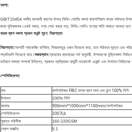
নকশা:
GB/T10454 নমনীয় মালবাহী ব্যাগের উপরে ফিডিং পোর্টের নকশা ক্যাপাসিয়াস বাল্ক পাউডার উপাদান
জন্য সুবিধাজনক।একই সময়ে, পণ্য লোড করার পরে, ফিডিং পোর্টও পণ্যের ক্ষতি কমাতে আবদ্ধ হতে
ধারক ব্যাগ নকশা প্রধান পয়েন্ট পূরণ: নিরাপত্তা
নিরাপত্তা:
নকশাটি প্যাকেজিং ভলিউম, বিষয়বস্তুর ওজন বিবেচনা করে, তবে পরিবহন দূরত্ব এবং পরি
পদ্ধতিগুলি বিবেচনা করে।
সঞ্চয়স্থান:
গ্রাহকের ব্যবহারের শর্ত অনুযায়ী, উপকরণের যুক্তিসঙ্গত নির্বাচন,
বর্তমানে সমস্যা সম্পর্কে উদ্বিগ্ন, প্রজনন প্রক্রিয়ায় অ্যান্টি-ভায়োলেট এজেন্ট এবং উপাদান নির্বাচন
স্পেসিফিকেশন:
নাম
কাস্টমাইজড FIBC বাল্ক ব্যাগ সাদা এবং বুলে 100% পিপি
উপাদান
100% পিপি
আকার
900mm*1000mm*1100mm/কাস্টমাইজড
স্পেসিফিকেশন
3307Lb
পুরুত্ব পরিসীমা
160-220GSM
স্কেল ফ্যাক্টর
5:1