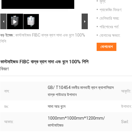
মূল্য:
প্যাকেজিং বিবরণ:
ডেলিভারি সময়:
পরিশোধের শর্ত:
বড় ইমেজ :
কাস্টমাইজড FIBC বাল্ক ব্যাগ সাদা এবং বুলে 100%
যোগানের ক্ষমতা:
পিপি
যোগাযোগ
কাস্টমাইজড FIBC বাল্ক ব্যাগ সাদা এবং বুলে 100% পিপি
বিবরণ
GB/ T10454 নমনীয় মালবাহী ব্যাগ ক্যাপাসিয়াস
নাম:
আকৃতি:
বাল্ক পাউডার উপাদান
রঙ:
সাদা আর বুলে
উপাদান:
1000mm*1000mm*1200mm/
আকার:
Swl:
কাস্টমাইজড