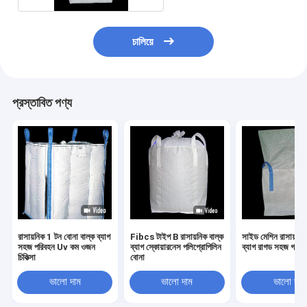
চালিয়ে
প্রস্তাবিত পণ্য
রাসায়নিক 1 টন বোনা বাল্ক ব্যাগ
Fibcs টাইপ B রাসায়নিক বাল্ক
সাইড মেশিন রাসায়নিক
সহজ পরিবহন Uv কম ওজন
ব্যাগ স্কোয়ারনেস পলিপ্রোপিলিন
ব্যাগ রাগড সহজ গঠন
চিকিত্সা
বোনা
ভালো দাম
ভালো দাম
ভালো দাম