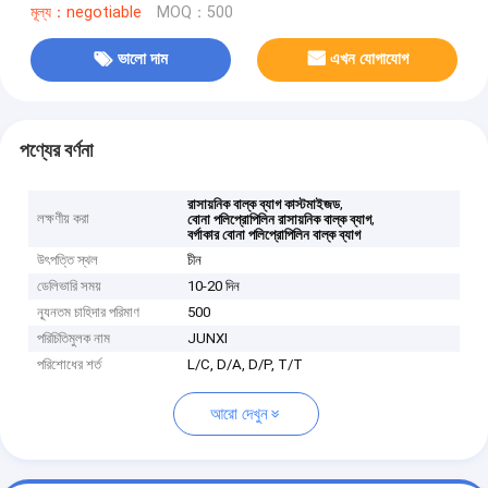
মূল্য：negotiable
MOQ：500
ভালো দাম
এখন যোগাযোগ
পণ্যের বর্ণনা
,
রাসায়নিক বাল্ক ব্যাগ কাস্টমাইজড
লক্ষণীয় করা
,
বোনা পলিপ্রোপিলিন রাসায়নিক বাল্ক ব্যাগ
বর্গাকার বোনা পলিপ্রোপিলিন বাল্ক ব্যাগ
উৎপত্তি স্থল
চীন
ডেলিভারি সময়
10-20 দিন
ন্যূনতম চাহিদার পরিমাণ
500
পরিচিতিমুলক নাম
JUNXI
পরিশোধের শর্ত
L/C, D/A, D/P, T/T
আরো দেখুন