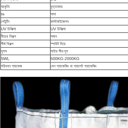
আকৃতি
বৃত্তাকার
রঙ
সাদা
পেইন্টিং
কাস্টমাইজেশন
UV চিকিত্সা
UV চিকিত্সা
নীচের বিকল্প
সমান
শীর্ষ বিকল্প
স্পাউট দিয়ে
লুপস
সাইড সীম লুপ
SWL
500KG-2000KG
পরিবহন প্যাকেজ
বেল প্যাকেজিং বা প্যালেট প্যাকেজিং