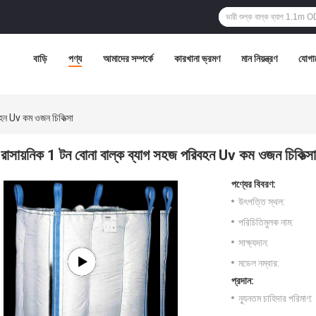
বাড়ি
পণ্য
আমাদের সম্পর্কে
কারখানা ভ্রমণ
মান নিয়ন্ত্রণ
যোগা
বহন Uv কম ওজন চিকিত্সা
রাসায়নিক 1 টন বোনা বাল্ক ব্যাগ সহজ পরিবহন Uv কম ওজন চিকিত্সা
পণ্যের বিবরণ:
উৎপত্তি স্থল:
পরিচিতিমুলক নাম:
সাক্ষ্যদান:
মডেল নম্বার:
প্রদান:
ন্যূনতম চাহিদার পরিমাণ: