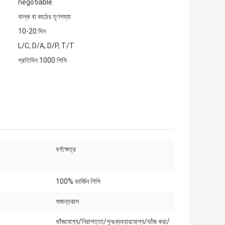
negotiable
বাল্ক বা কাঠের তৃণশয্যা
10-20 দিন
L/C, D/A, D/P, T/T
প্রতিদিন 1000 পিসি
বর্গক্ষেত্র
100% ভার্জিন পিপি
সমান্তরাল
ভাঁজযোগ্য/নিরাপত্তা/পুনঃব্যবহারযোগ্য/ভাঁজ করা/