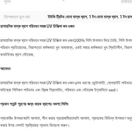
লুপস:
চারিত্রি
বিশেষভাবে তুলে ধরা:
ইউভি ট্রিটড বোনা বাল্ক ব্যাগ
,
1 টন বোনা বাল্ক ব্যাগ
,
1 টন রাসা
রাসায়নিক বাল্ক ব্যাগ পরিবহন সহজ UV চিকিত্সা কম ওজন
রাসায়নিক বাল্ক ব্যাগ পরিবহন সহজ UV চিকিত্সা কম ওজন
100% পিপি উপাদান দিয়ে তৈরি, পিপি উপাদা
পরিধান প্রতিরোধের, নিরাপত্তা কর্মক্ষমতা খুব অসামান্য, একই সময়ে কর্মক্ষমতা খুব স্থিতিশীল, নিরাপদ এ
কনটেইনার ব্যাগ স্টোরেজ,
আবেদন
রাসায়নিক বাল্ক ব্যাগ পরিবহন সহজ UV চিকিত্সা কম ওজন u
সব ধরণের বেন্টোনাইট, ফ্লোরাইট পাউডার, কো
মাইক্রো সিলিকন পাউডার এবং ব্রিজ প্রিলোডিং, পরিবহন এবং স্টোরেজ ইত্যাদিতে sed।
প্রধান পয়েন্ট পূরণের জন্য ধারক ব্যাগের নকশা:
সিলিং
প্যাকেজিং উপকরণগুলি আলাদা, সীল করার প্রয়োজনীয়তাগুলি আলাদা, গ্রাহকের বিভিন্ন উপকরণ অনুস
করার উপর সেলাই প্রক্রিয়ার প্রভাব বিবেচনা করুন।