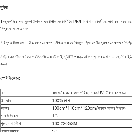
সুবিধা
1নতুন পরিবেশগত সুরক্ষা উপাদান: ঘন উপাদানের নির্বাচিত PE/PP উপাদান নির্বাচন, ক্ষতি করা সহজ নয়
সিল্ক, ভাল লোড বহন
2বিস্তৃত স্লিং নকশা: উচ্চ ভারবহন ক্ষমতা নিশ্চিত করা হয়.বিস্তৃত স্লিং হল টন ব্যাগ বহন ক্ষমতার ভিত্
3স্ট্রং এজ সীম: পরিধান-প্রতিরোধী এবং টেকসই, সুনির্দিষ্ট প্রান্ত লকিং সূক্ষ্ম কারুকার্য, ডবল থ্রেড
করুন
স্পেসিফিকেশন:
নাম
রাসায়নিক বাল্ক ব্যাগ পরিবহন সহজ UV চিকিত্সা কম ওজন
উপাদান
100% পিপি
আকার
100cm*110cm*120cm/সমস্ত আকার উপলব্ধ
স্পেসিফিকেশন
1 টন
পুরুত্ব পরিসীমা
160-220GSM
স্কেল ফ্যাক্টর
5:1