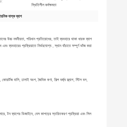
ক:
স্থিতিশীল কর্মক্ষমতা
য়নিক বাল্ক ব্যাগ
নের উচ্চ নমনীয়তা, পরিধান প্রতিরোধের, তাই ব্যবহারে থাকা ধারক ব্যাগ
বং ব্যবহারের প্রক্রিয়াতে নির্ভরযোগ্য , স্থান বাঁচাতে সম্পূর্ণ ভাঁজ করা
য়ার্টজ বালি, ঢালাই অংশ, জৈবিক কণা, শিল্প বর্জ্য স্ল্যাগ, স্টিল বল,
ারে, টন ব্যাগের ডিজাইনে, বেস কাপড়ের স্তরিতকরণ প্রক্রিয়া এবং সিল