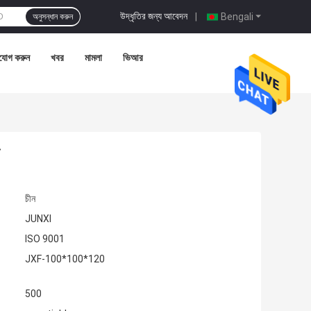
উদ্ধৃতির জন্য আবেদন
|
Bengali
অনুসন্ধান করুন
যোগ করুন
খবর
মামলা
ভিআর
চীন
JUNXI
ISO 9001
JXF-100*100*120
500