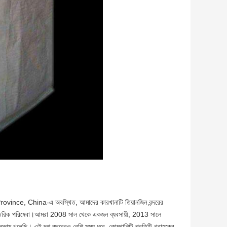
e, China-এ অবস্থিত, আমাদের কারখানাটি তিয়ানজিন বন্দরের
ন্তরিক পরিষেবা।আমরা 2008 সাল থেকে একজন ব্যবসায়ী, 2013 সালে
গুদাম খুলেছি। এই দশ বছরেরও বেশি সময় ধরে, কোম্পানিটি প্রতিটি গ্রাহকের