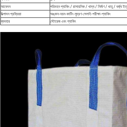
আবেদন
পরিবহন প্যাকিং / রাসায়নিক / খাদ্য / নির্মাণ / ধাতু / বর্জ্য ইত
উত্পাদন প্রক্রিয়া
অঙ্কন-বয়ন-কাটিং-মুদ্রণ-সেলাই-পরীক্ষা-প্যাকিং
ব্যবহার
স্টোরেজ এবং প্যাকিং