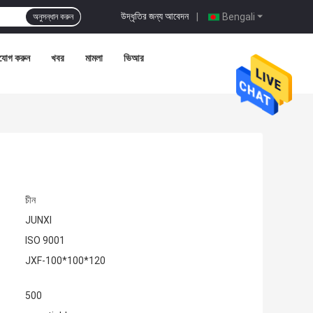
উদ্ধৃতির জন্য আবেদন
|
Bengali
অনুসন্ধান করুন
যোগ করুন
খবর
মামলা
ভিআর
চীন
JUNXI
ISO 9001
JXF-100*100*120
500