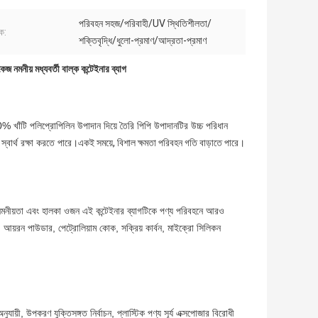
পরিবহন সহজ/পরিবাহী/UV স্থিতিশীলতা/
ক:
শক্তিবৃদ্ধি/ধুলো-প্রমাণ/আদ্রতা-প্রমাণ
কেজ নমনীয় মধ্যবর্তী বাল্ক কন্টেইনার ব্যাগ
0% খাঁটি পলিপ্রোপিলিন উপাদান দিয়ে তৈরি পিপি উপাদানটির উচ্চ পরিধান
 স্বার্থ রক্ষা করতে পারে।
একই সময়ে, বিশাল ক্ষমতা পরিবহন গতি বাড়াতে পারে।
নমনীয়তা এবং হালকা ওজন এই কন্টেইনার ব্যাগটিকে পণ্য পরিবহনে আরও
আয়রন পাউডার, পেট্রোলিয়াম কোক, সক্রিয় কার্বন, মাইক্রো সিলিকন
।
ায়ী, উপকরণ যুক্তিসঙ্গত নির্বাচন, প্লাস্টিক পণ্য সূর্য এক্সপোজার বিরোধী