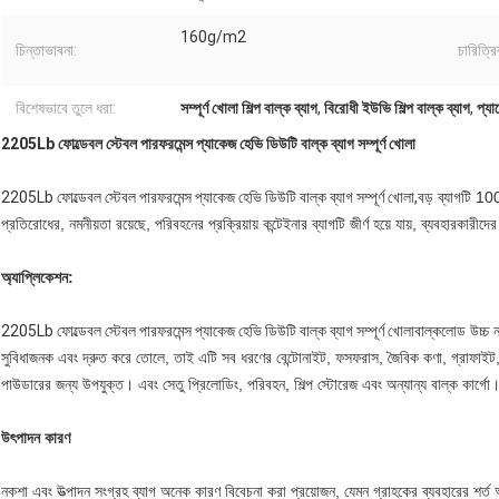
160g/m2
চিন্তাভাবনা:
চারিত্রি
বিশেষভাবে তুলে ধরা:
সম্পূর্ণ খোলা শিল্প বাল্ক ব্যাগ
,
বিরোধী ইউভি শিল্প বাল্ক ব্যাগ
,
প্যা
2205Lb ফোল্ডেবল স্টেবল পারফরমেন্স প্যাকেজ হেভি ডিউটি ​​বাল্ক ব্যাগ সম্পূর্ণ খোলা
2205Lb ফোল্ডেবল স্টেবল পারফরমেন্স প্যাকেজ হেভি ডিউটি ​​বাল্ক ব্যাগ সম্পূর্ণ খোলা,
বড় ব্যাগটি 10
প্রতিরোধের, নমনীয়তা রয়েছে, পরিবহনের প্রক্রিয়ায় কন্টেইনার ব্যাগটি জীর্ণ হয়ে যায়, ব্যবহারকারীদের
অ্যাপ্লিকেশন:
2205Lb ফোল্ডেবল স্টেবল পারফরমেন্স প্যাকেজ হেভি ডিউটি ​​বাল্ক ব্যাগ সম্পূর্ণ খোলা
বাল্কলোড উচ্চ 
সুবিধাজনক এবং দ্রুত করে তোলে, তাই এটি সব ধরণের বেন্টোনাইট, ফসফরাস, জৈবিক কণা, গ্রাফাইট, 
পাউডারের জন্য উপযুক্ত। এবং সেতু প্রিলোডিং, পরিবহন, শিল্প স্টোরেজ এবং অন্যান্য বাল্ক কার্গো
উৎপাদন কারণ
নকশা এবং উত্পাদন সংগ্রহ ব্যাগ অনেক কারণ বিবেচনা করা প্রয়োজন, যেমন গ্রাহকের ব্যবহারের শর্ত অনুয