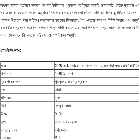
বার্ধক্য ক্ষমতা বর্তমানে সমস্যা সম্পর্কে উদ্বিগ্ন, প্রজনন প্রক্রিয়া অ্যান্টি-ভায়োলেট এজেন্ট ব্য
গ্রাহকের বিভিন্ন উপকরণ অনুসারে সিল করার প্রয়োজনীয়তা ভিন্ন, তাই আমাদের কন্টেইনার ব্যাগের ডি
প্রভাব বিবেচনা করা উচিত।কনটেইনার ব্যাগের ডিজাইনে, টন ওজনের ব্যাগের নির্দিষ্ট উপায় এবং পদ্ধত
কনটেইনার ব্যাগের কনফিগারেশনকে শক্তিশালী করতে হবে কিনা ইত্যাদি। প্যাকেজিংয়ের আয়তনের ডি
সময়, সেইসাথে কি ধরনের পরিবহন এবং পরিবহন পদ্ধতি।
স্পেসিফিকেশন:
নাম
2205Lb ফোল্ডেবল স্টেবল পারফরমেন্স প্যাকেজ হেভি ডিউটি ​​বাল
উপাদান
100% পিপি
ব্যবহারের ধরন
পুনর্ব্যবহারযোগ্য প্রকার
রঙ
সাদা
টেপ রঙ
বুলে
শীর্ষ
সম্পূর্ণ খোলা
নীচে
X নীচে
লুপস
ক্রস কর্নার লুপস
ব্যাগের ধরন
বর্গক্ষেত্র
এসএফ
5:1