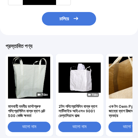
চালিয়ে
প্রস্তাবিত পণ্য
মালবাহী নমনীয় ডাস্টপ্রুফ
2টন পলিপ্রোপিলিন বাল্ক ব্যাগ
এক টন Oem Pp বো
পলিপ্রোপিলিন বাল্ক ব্যাগ বেল্ট
সার্টিফাইড আইএসও 9001
জাম্বো ব্যাগ রিজার্ভ ক
500 কেজি ক্ষমতা
রেপ্যাসিয়াস বাল্জ
ব্যবহার
ভালো দাম
ভালো দাম
ভালো দাম