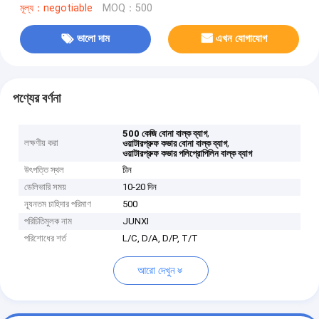
মূল্য：negotiable
MOQ：500
ভালো দাম
এখন যোগাযোগ
পণ্যের বর্ণনা
,
500 কেজি বোনা বাল্ক ব্যাগ
লক্ষণীয় করা
,
ওয়াটারপ্রুফ কভার বোনা বাল্ক ব্যাগ
ওয়াটারপ্রুফ কভার পলিপ্রোপিলিন বাল্ক ব্যাগ
উৎপত্তি স্থল
চীন
ডেলিভারি সময়
10-20 দিন
ন্যূনতম চাহিদার পরিমাণ
500
পরিচিতিমুলক নাম
JUNXI
পরিশোধের শর্ত
L/C, D/A, D/P, T/T
আরো দেখুন