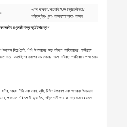
একক ব্যবহার/পরিবাহী/UV স্থিতিশীলতা/
ক:
শক্তিবৃদ্ধি/ধুলো-প্রমাণ/আদ্রতা-প্রমাণ
ন নমনীয় মধ্যবর্তী বাল্ক কন্টেইনার ব্যাগ
উপাদান দিয়ে তৈরি, পিপি উপাদানের উচ্চ পরিধান প্রতিরোধের, নমনীয়তা
্ষা করতে পারে।কনটেইনার ব্যাগের বড় খোলার নকশা পরিবহন প্রক্রিয়ায় পণ্য লোড
লি, খনির, খাদ্য, চিনি এবং লবণ, কৃষি, বিল্ডিং উপকরণ এবং অন্যান্য উপকরণ
ানের, প্রধানত শক্তিশালী অ্যাসিড, শক্তিশালী ক্ষার বা শস্য সঞ্চয়ের মতো