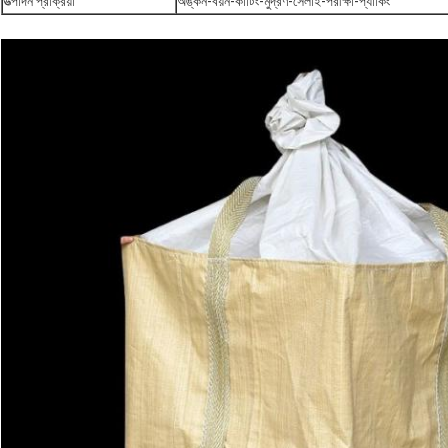
উত্পাদন প্রক্রিয়া
অঙ্কন-বয়ন-কাটিং-মুদ্রণ-সেলাই-পরীক্ষা-প্যাকিং