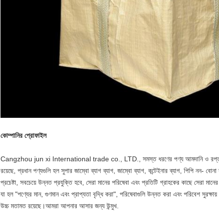
কোম্পানির প্রোফাইল
Cangzhou jun xi International trade co., LTD., সমস্ত ধরণের পণ্য আমদানি ও রপ্তানি 
রয়েছে, প্রধান পণ্যগুলি হল সুপার জাম্বো ব্যাগ ব্যাগ, জাম্বো ব্যাগ, কন্টেইনার ব্যাগ, পিপি নন- বো
প্রচেষ্টা, সবচেয়ে উন্নত প্রযুক্তি হবে, সেরা মানের পরিষেবা এবং প্রতিটি গ্রাহকের কাছে সেরা মান
যা হল "পণ্যের মান, গুণমান এবং প্রাপ্যতা বৃদ্ধি করা", পরিষেবাগুলি উন্নত করা এবং পরিবেশ সুরক্ষ
উচ্চ মতামত রয়েছে।আমরা আপনার আসার জন্য উন্মুখ.