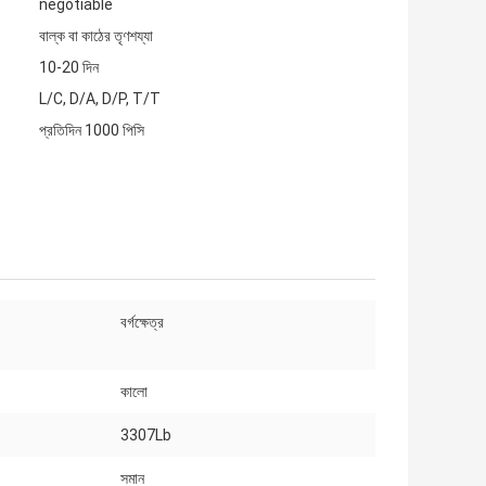
negotiable
বাল্ক বা কাঠের তৃণশয্যা
10-20 দিন
L/C, D/A, D/P, T/T
প্রতিদিন 1000 পিসি
বর্গক্ষেত্র
কালো
3307Lb
সমান