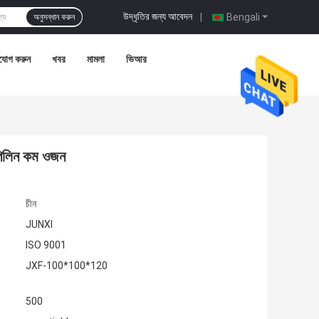
উদ্ধৃতির জন্য আবেদন
|
Bengali
অনুসন্ধান করুন
যোগ করুন
খবর
মামলা
ভিআর
রোপিলিন কম ওজন
চীন
JUNXI
ISO 9001
JXF-100*100*120
500