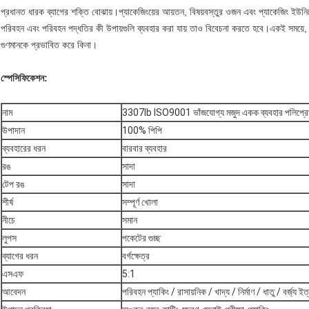
প্রধানত ধারক ব্যাগের শক্তি বোঝায়।প্যাকেজিংয়ের আয়তন, বিষয়বস্তুর ওজন এবং প্যাকেজিং ইউনি
পরিবহন এবং পরিবহন পদ্ধতির কী উপায়গুলি ব্যবহার করা যায় তাও বিবেচনা করতে হবে।একই সময়ে, আ
গুণমানকে প্রভাবিত করে কিনা।
স্পেসিফিকেশন:
নাম
3307lb ISO9001 ভাঁজযোগ্য মজুদ একক ব্যবহার পলিপ্রোপ
উপাদান
100% পিপি
ব্যবহারের ধরন
বারবার ব্যবহার
রঙ
সাদা
টেপ রঙ
সাদা
শীর্ষ
সম্পূর্ণ খোলা
নীচে
সমান
লুপস
পকেটের গুচ্ছ
ব্যাগের ধরন
বর্গক্ষেত্র
এসএফ
5:1
আবেদন
পরিবহন প্যাকিং / রাসায়নিক / খাদ্য / নির্মাণ / ধাতু / বর্জ্য ইত