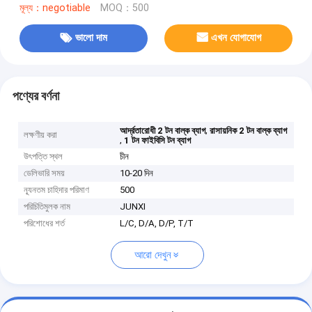
মূল্য：negotiable
MOQ：500
ভালো দাম
এখন যোগাযোগ
পণ্যের বর্ণনা
,
আর্দ্রতারোধী 2 টন বাল্ক ব্যাগ
রাসায়নিক 2 টন বাল্ক ব্যাগ
লক্ষণীয় করা
,
1 টন ফাইবিসি টন ব্যাগ
উৎপত্তি স্থল
চীন
ডেলিভারি সময়
10-20 দিন
ন্যূনতম চাহিদার পরিমাণ
500
পরিচিতিমুলক নাম
JUNXI
পরিশোধের শর্ত
L/C, D/A, D/P, T/T
আরো দেখুন