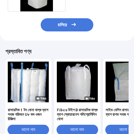
চালিয়ে
প্রস্তাবিত পণ্য
রাসায়নিক 1 টন বোনা বাল্ক ব্যাগ
Fibcs টাইপ B রাসায়নিক বাল্ক
সাইড মেশিন রাসায়নিক
সহজ পরিবহন Uv কম ওজন
ব্যাগ স্কোয়ারনেস পলিপ্রোপিলিন
ব্যাগ রাগড সহজ গঠন
চিকিত্সা
বোনা
ভালো দাম
ভালো দাম
ভালো দাম