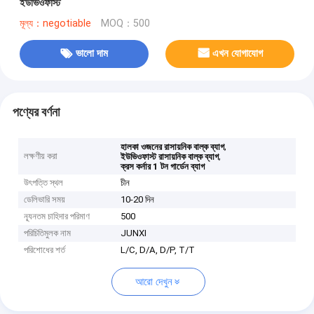
ইউভিওফাস্ট
মূল্য：negotiable
MOQ：500
ভালো দাম
এখন যোগাযোগ
পণ্যের বর্ণনা
,
হালকা ওজনের রাসায়নিক বাল্ক ব্যাগ
লক্ষণীয় করা
,
ইউভিওফাস্ট রাসায়নিক বাল্ক ব্যাগ
ক্রস কর্নার 1 টন গার্ডেন ব্যাগ
উৎপত্তি স্থল
চীন
ডেলিভারি সময়
10-20 দিন
ন্যূনতম চাহিদার পরিমাণ
500
পরিচিতিমুলক নাম
JUNXI
পরিশোধের শর্ত
L/C, D/A, D/P, T/T
আরো দেখুন