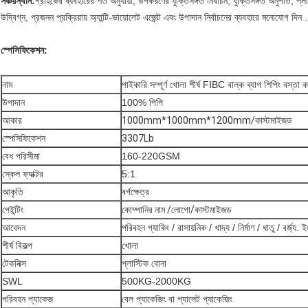
সঞ্চয়স্থান:
গ্রাহকের ব্যবহারের শর্ত অনুযায়ী, উপকরণের যুক্তিসঙ্গত নির্বাচন, যুক্তিসঙ্গত অনুপাত, প্লাস্
উদ্বিগ্ন, প্রজনন প্রক্রিয়ায় অ্যান্টি-ভায়োলেট এজেন্ট এবং উপাদান নির্বাচনের ব্যবহারে মনোযোগ দিন .
স্পেসিফিকেশন:
নাম
পাইকারি সম্পূর্ণ খোলা শীর্ষ FIBC বাল্ক ব্যাগ শিপিং বস্তা 
উপাদান
100% পিপি
আকার
1000mm*1000mm*1200mm/কাস্টমাইজড
স্পেসিফিকেশন
3307Lb
বেধ পরিসীমা
160-220GSM
স্কেল ফ্যাক্টর
5:1
আকৃতি
বর্গক্ষেত্র
পেইন্টিং
কোম্পানির নাম /লোগো/কাস্টমাইজড
আবেদন
পরিবহন প্যাকিং / রাসায়নিক / খাদ্য / নির্মাণ / ধাতু / বর্জ্য. ই
শীর্ষ বিকল্প
খোলা
টেকনিক্স
প্লাস্টিক বোনা
SWL
500KG-2000KG
পরিবহন প্যাকেজ
বেল প্যাকেজিং বা প্যালেট প্যাকেজিং