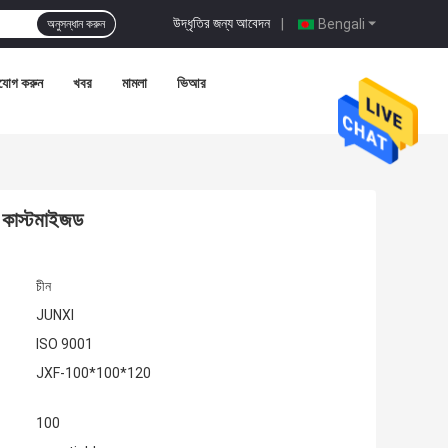
উদ্ধৃতির জন্য আবেদন
|
Bengali
অনুসন্ধান করুন
যোগ করুন
খবর
মামলা
ভিআর
া কাস্টমাইজড
চীন
JUNXI
ISO 9001
JXF-100*100*120
100