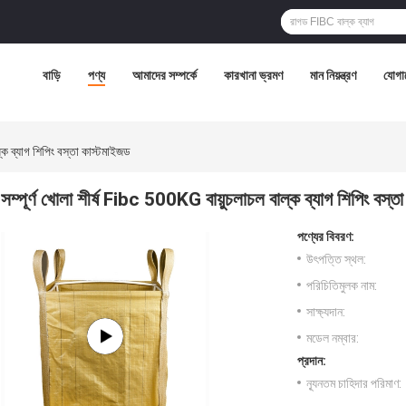
বাড়ি
পণ্য
আমাদের সম্পর্কে
কারখানা ভ্রমণ
মান নিয়ন্ত্রণ
যোগা
ল্ক ব্যাগ শিপিং বস্তা কাস্টমাইজড
সম্পূর্ণ খোলা শীর্ষ Fibc 500KG বায়ুচলাচল বাল্ক ব্যাগ শিপিং বস্ত
পণ্যের বিবরণ:
উৎপত্তি স্থল:
পরিচিতিমুলক নাম:
সাক্ষ্যদান:
মডেল নম্বার:
প্রদান:
ন্যূনতম চাহিদার পরিমাণ: