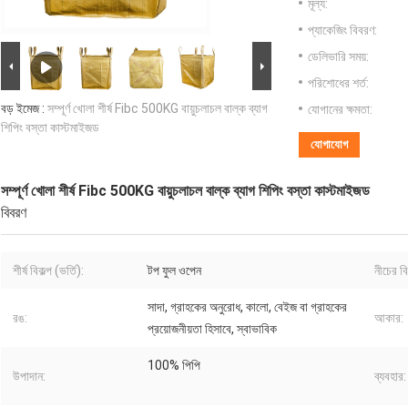
মূল্য:
প্যাকেজিং বিবরণ:
ডেলিভারি সময়:
পরিশোধের শর্ত:
বড় ইমেজ :
সম্পূর্ণ খোলা শীর্ষ Fibc 500KG বায়ুচলাচল বাল্ক ব্যাগ
যোগানের ক্ষমতা:
শিপিং বস্তা কাস্টমাইজড
যোগাযোগ
সম্পূর্ণ খোলা শীর্ষ Fibc 500KG বায়ুচলাচল বাল্ক ব্যাগ শিপিং বস্তা কাস্টমাইজড
বিবরণ
শীর্ষ বিকল্প (ভর্তি):
টপ ফুল ওপেন
নীচের বি
সাদা, গ্রাহকের অনুরোধ, কালো, বেইজ বা গ্রাহকের
রঙ:
আকার:
প্রয়োজনীয়তা হিসাবে, স্বাভাবিক
100% পিপি
উপাদান:
ব্যবহার: