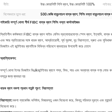
নীতি:
উচ্চ কোয়ালিটি পিপি ব্যাগ, উচ্চ কোয়ালিটি 100%
লাইনার:
বিশেষভাবে তুলে ধরা:
500 কেজি বায়ুচলাচল বাল্ক ব্যাগ
,
শিপিং বস্তা বায়ুচলাচল বাল্ক ব
পাইকারি সম্পূর্ণ খোলা শীর্ষ FIBC বাল্ক ব্যাগ শিপিং বস্তা কাস্টমাইজড
স্থিতিশীল কর্মক্ষমতা FIBC বাল্ক ব্যাগ সাইড মেশিন প্রত্যাহারযোগ্য স্পেস ব্যাগ, ইত্যাদি, বাল্
এবং ক্ষার প্রতিরোধের সঙ্গে ধারক ব্যাগ, আর্দ্রতারোধী, সূর্য সুরক্ষা, দৃঢ় নিরাপত্তা, দ্রুত এবং সুবিধাজ
ডিজাইন এই কন্টেইনার ব্যাগটিকে বিভিন্ন পরিবেশে ব্যবহারের উপযোগী করে তোলে
অ্যাপ্লিকেশন:
সম্পূর্ণ খোলা টপের ডিজাইন বি
ulk
কন্টেইনার ব্যাগে শস্য, ফিড, সার এবং অন্যান্য বাল্ক পণ্য লোড ক
বস্তুর জন্য ব্যবহৃত হয়
ধারক ব্যাগ নকশা প্রধান পয়েন্ট পূরণ: নিরাপত্তা
নিরাপত্তা:
নকশা প্যাকেজিং ভলিউম, বিষয়বস্তু ওজন বিবেচনা করে, কিন্তু পরিবহন দূরত্ব এবং হ্যান্
বিবেচনা করে।