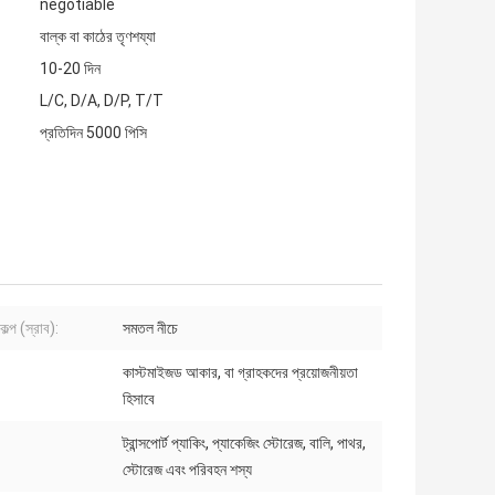
negotiable
বাল্ক বা কাঠের তৃণশয্যা
10-20 দিন
L/C, D/A, D/P, T/T
প্রতিদিন 5000 পিসি
কল্প (স্রাব):
সমতল নীচে
কাস্টমাইজড আকার, বা গ্রাহকদের প্রয়োজনীয়তা
হিসাবে
ট্রান্সপোর্ট প্যাকিং, প্যাকেজিং স্টোরেজ, বালি, পাথর,
স্টোরেজ এবং পরিবহন শস্য