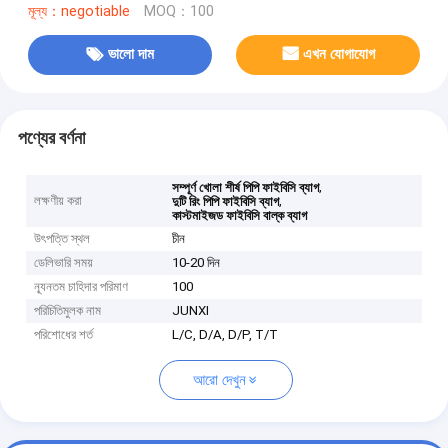
মূল্য：negotiable
MOQ：100
ভালো দাম
এখন যোগাযোগ
পণ্যের বর্ণনা
,
সম্পূর্ণ খোলা শীর্ষ পিপি ফাইবিসি ব্যাগ
লক্ষণীয় করা
,
দুটি রিং পিপি ফাইবিসি ব্যাগ
কাস্টমাইজড ফাইবিসি বাল্ক ব্যাগ
উৎপত্তি স্থল
চীন
ডেলিভারি সময়
10-20 দিন
ন্যূনতম চাহিদার পরিমাণ
100
পরিচিতিমুলক নাম
JUNXI
পরিশোধের শর্ত
L/C, D/A, D/P, T/T
আরো দেখুন