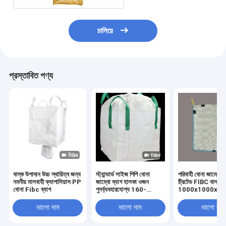
চালিয়ে
প্রস্তাবিত পণ্য
বাল্ক উপাদান উচ্চ স্থায়িত্ব জন্য
স্ট্যান্ডার্ড সাইজ পিপি বোনা
পরিবাহী বোনা জাম্বো 
নমনীয় মালবাহী ক্যাপাসিয়াস PP
জাম্বো ব্যাগ হালকা ওজন
ট্রিটেড FIBC বাল্ক ব্
বোনা Fibc ব্যাগ
পুনর্ব্যবহারযোগ্য 160-
1000x1000x1
230GSM
ভালো দাম
ভালো দাম
ভালো দাম