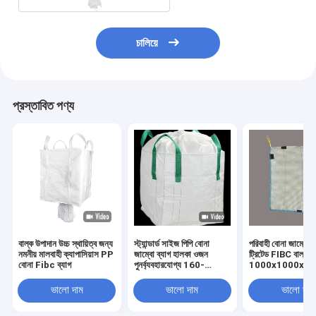
চালিয়ে
প্রস্তাবিত পণ্য
বাল্ক উপাদান উচ্চ স্থায়িত্ব জন্য
স্ট্যান্ডার্ড সাইজ পিপি বোনা
পরিবাহী বোনা জাম্বো 
নমনীয় মালবাহী ক্যাপাসিয়াস PP
জাম্বো ব্যাগ হালকা ওজন
ট্রিটেড FIBC বাল্ক ব্
বোনা Fibc ব্যাগ
পুনর্ব্যবহারযোগ্য 160-
1000x1000x1
230GSM
ভালো দাম
ভালো দাম
ভালো দাম