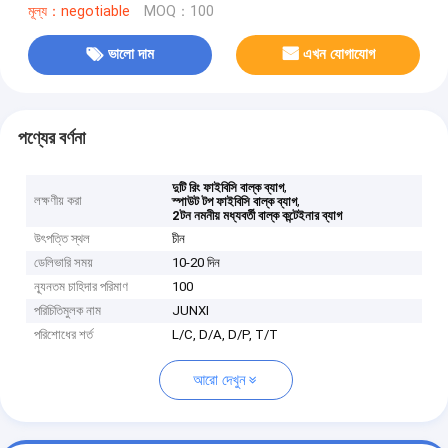
মূল্য：negotiable
MOQ：100
ভালো দাম
এখন যোগাযোগ
পণ্যের বর্ণনা
,
দুটি রিং ফাইবিসি বাল্ক ব্যাগ
লক্ষণীয় করা
,
স্পাউট টপ ফাইবিসি বাল্ক ব্যাগ
2টন নমনীয় মধ্যবর্তী বাল্ক কন্টেইনার ব্যাগ
উৎপত্তি স্থল
চীন
ডেলিভারি সময়
10-20 দিন
ন্যূনতম চাহিদার পরিমাণ
100
পরিচিতিমুলক নাম
JUNXI
পরিশোধের শর্ত
L/C, D/A, D/P, T/T
আরো দেখুন