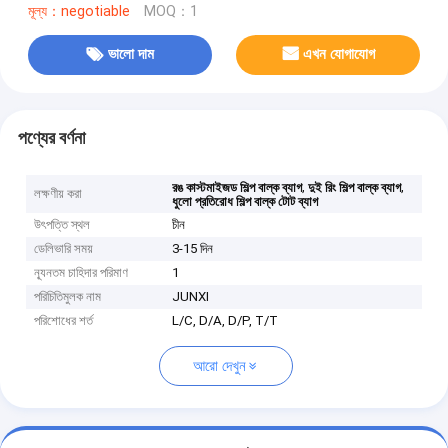
মূল্য：negotiable
MOQ：1
ভালো দাম
এখন যোগাযোগ
পণ্যের বর্ণনা
,
,
রঙ কাস্টমাইজড শিল্প বাল্ক ব্যাগ
দুই রিং শিল্প বাল্ক ব্যাগ
লক্ষণীয় করা
ধুলো প্রতিরোধ শিল্প বাল্ক টোট ব্যাগ
উৎপত্তি স্থল
চীন
ডেলিভারি সময়
3-15 দিন
ন্যূনতম চাহিদার পরিমাণ
1
পরিচিতিমুলক নাম
JUNXI
পরিশোধের শর্ত
L/C, D/A, D/P, T/T
আরো দেখুন