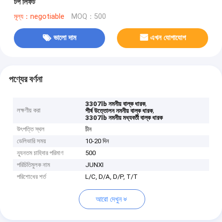
টপ লিফট
মূল্য：negotiable
MOQ：500
ভালো দাম
এখন যোগাযোগ
পণ্যের বর্ণনা
,
3307lb নমনীয় বাল্ক ধারক
লক্ষণীয় করা
,
শীর্ষ উত্তোলন নমনীয় বাল্ক ধারক
3307lb নমনীয় মধ্যবর্তী বাল্ক ধারক
উৎপত্তি স্থল
চীন
ডেলিভারি সময়
10-20 দিন
ন্যূনতম চাহিদার পরিমাণ
500
পরিচিতিমুলক নাম
JUNXI
পরিশোধের শর্ত
L/C, D/A, D/P, T/T
আরো দেখুন