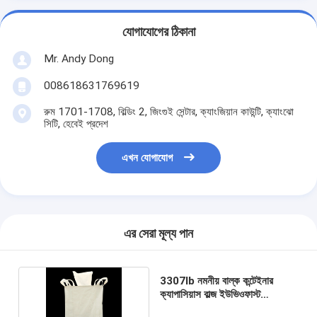
যোগাযোগের ঠিকানা
Mr. Andy Dong
008618631769619
রুম 1701-1708, বিল্ডিং 2, জিংগুই সেন্টার, ক্যাংজিয়ান কাউন্টি, ক্যাংঝো
সিটি, হেবেই প্রদেশ
এখন যোগাযোগ
এর সেরা মূল্য পান
3307lb নমনীয় বাল্ক কন্টেইনার
ক্যাপাসিয়াস বাল্জ ইউভিওফাস্ট
পলিপ্রোপিলিন টপ লিফট